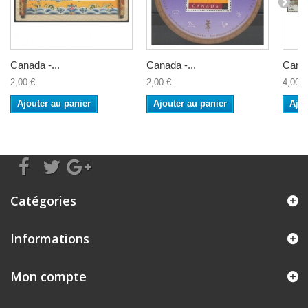
Canada -...
Canada -...
Canad
2,00 €
2,00 €
4,00 €
Ajouter au panier
Ajouter au panier
Ajou
Catégories
Informations
Mon compte