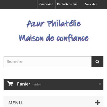
Connexion
Contactez-nous
Français
Panier
(vide)
MENU