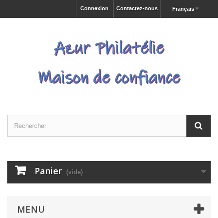
Connexion
Contactez-nous
Français
Panier
(vide)
MENU