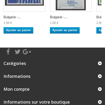
Bulgarie -...
Bulgarie -...
Bulgar
1,50 €
1,50 €
2,00 €
Ajouter au panier
Ajouter au panier
Ajou
Catégories
Informations
Mon compte
Informations sur votre boutique