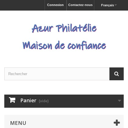
Connexion
Contactez-nous
Français
Panier
(vide)
MENU