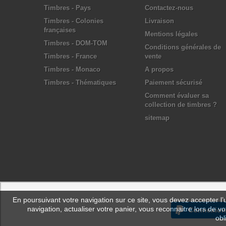
Timbres - Pays
Contactez-nous
Timbres - Colonies
Livraison
françaises
Mentions légales
Timbres - DOM-TOM
Conditions générales de
Timbres - France
vente
Timbres - Monaco
A propos
Timbres - Thématiques
Paiement sécurisé
Comment évaluer sa
collection de timbres ?
sitemap
En poursuivant votre navigation sur ce site, vous devez accepter l’ut
navigation, actualiser votre panier, vous reconnaitre lors de vo
Connexion
obl