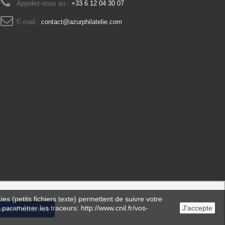
Appelez-nous au :
+33 6 12 04 30 07
E-mail :
contact@azurphilatelie.com
es (petits fichiers texte) permettent de suivre votre
 paramétrer les traceurs: http://www.cnil.fr/vos-
J'accepte
avec Facebook