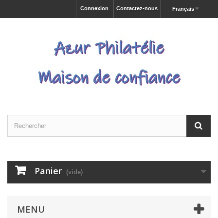
Connexion
Contactez-nous
Français
Panier
(vide)
MENU