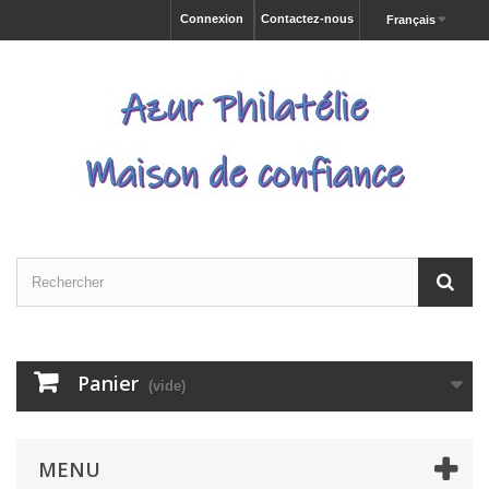
Connexion
Contactez-nous
Français
Panier
(vide)
MENU