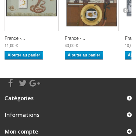
France -...
France -...
France
11,00 €
40,00 €
10,00 
Ajouter au panier
Ajouter au panier
Ajou
Catégories
Informations
Mon compte