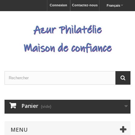
Connexion
Contactez-nous
Français
Panier
(vide)
MENU