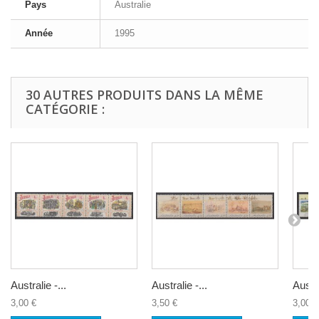
Pays
Australie
Année
1995
30 AUTRES PRODUITS DANS LA MÊME
CATÉGORIE :
Australie -...
Australie -...
Austra
3,00 €
3,50 €
3,00 €