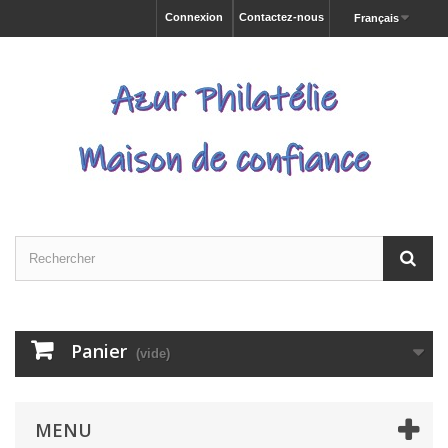
Connexion
Contactez-nous
Français
Panier
(vide)
MENU