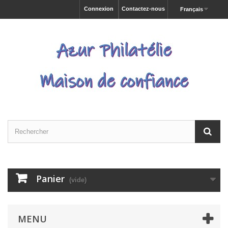
Connexion
Contactez-nous
Français
Panier
(vide)
MENU