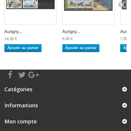
Aurigny...
Aurigny...
Aurign
14,00 €
8,00 €
7,00 €
Ajouter au panier
Ajouter au panier
Ajou
Catégories
Informations
Mon compte