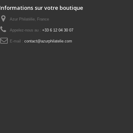
Informations sur votre boutique
Azur Philatélie, France
Appelez-nous au :
+33 6 12 04 30 07
E-mail :
contact@azurphilatelie.com