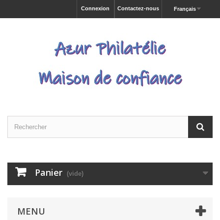
Connexion
Contactez-nous
Français
Panier
(vide)
MENU