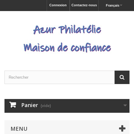
Connexion
Contactez-nous
Français
Panier
(vide)
MENU