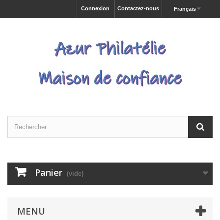
Connexion
Contactez-nous
Français
Panier
(vide)
MENU