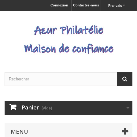
Connexion
Contactez-nous
Français
Panier
(vide)
MENU