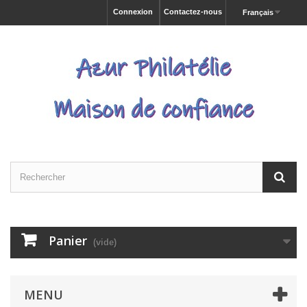
Connexion
Contactez-nous
Français
Panier
(vide)
MENU