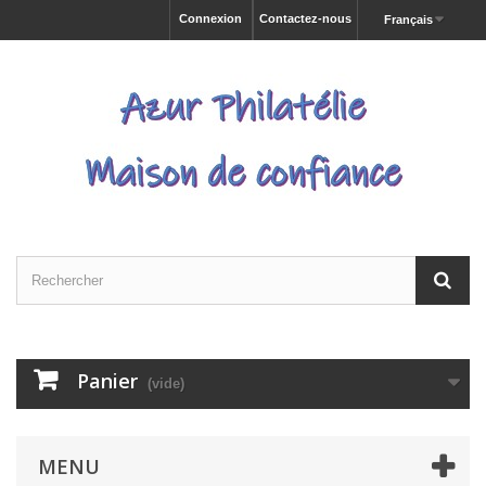
Connexion
Contactez-nous
Français
Panier
(vide)
MENU