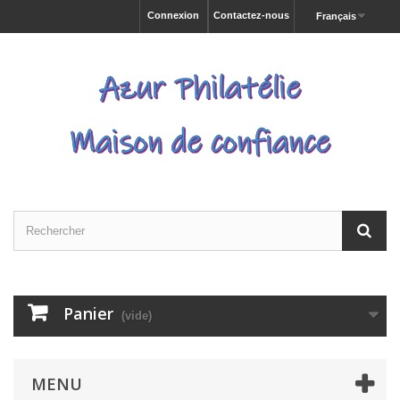
Connexion
Contactez-nous
Français
Panier
(vide)
MENU