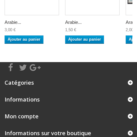
Arabie...
Arabie...
Arabie
3,00 €
1,50 €
2,00 €
Ajouter au panier
Ajouter au panier
Ajou
Catégories
Informations
Mon compte
Informations sur votre boutique