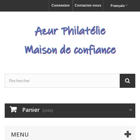
Connexion
Contactez-nous
Français
Panier
(vide)
MENU