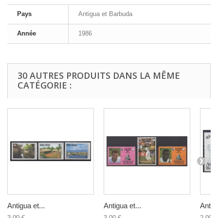
Pays
Antigua et Barbuda
Année
1986
30 AUTRES PRODUITS DANS LA MÊME
CATÉGORIE :
Antigua et...
Antigua et...
Antigu
3,00 €
3,00 €
2,00 €