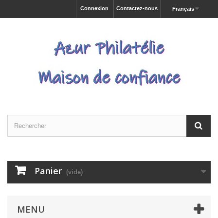
Connexion
Contactez-nous
Français
Panier
(vide)
MENU