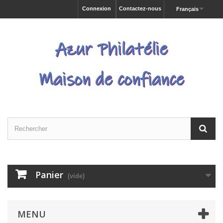
Connexion
Contactez-nous
Français
Panier
(vide)
MENU