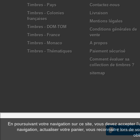
Timbres - Pays
Contactez-nous
Timbres - Colonies
Livraison
françaises
Mentions légales
Timbres - DOM-TOM
Conditions générales de
Timbres - France
vente
Timbres - Monaco
A propos
Timbres - Thématiques
Paiement sécurisé
Comment évaluer sa
collection de timbres ?
sitemap
En poursuivant votre navigation sur ce site, vous devez accepter l’ut
navigation, actualiser votre panier, vous reconnaitre lors de vo
Connexion
obl