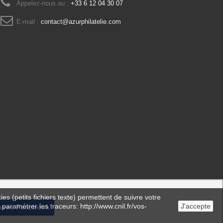
Appelez-nous au :
+33 6 12 04 30 07
E-mail :
contact@azurphilatelie.com
es (petits fichiers texte) permettent de suivre votre
 paramétrer les traceurs: http://www.cnil.fr/vos-
J'accepte
avec Facebook