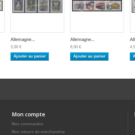
Allemagne...
Allemagne...
Al
3,00 €
8,00 €
4,
Ajouter au panier
Ajouter au panier
A
Mon compte
Mes commandes
Mes retours de marchandise