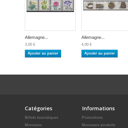
Allemagne...
Allemagne...
3,00 €
4,00 €
Ajouter au panier
Ajouter au panier
Catégories
Informations
Billets touristiques
Promotions
Monnaies
Nouveaux produits