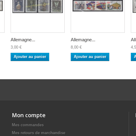
Allemagne...
Allemagne...
Al
3,00 €
8,00 €
4,
Ajouter au panier
Ajouter au panier
A
Mon compte
Mes commandes
Mes retours de marchandise