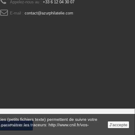
Appelez-nous au :
+33 6 12 04 30 07
E-mail :
contact@azurphilatelie.com
es (petits fichiers texte) permettent de suivre votre
 paramétrer les traceurs: http://www.cnil.fr/vos-
J'accepte
avec Facebook