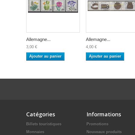
Allemagne...
Allemagne...
3,00 €
4,00 €
Ajouter au panier
Ajouter au panier
Catégories
Informations
Billets touristiques
Promotions
Monnaies
Nouveaux produits