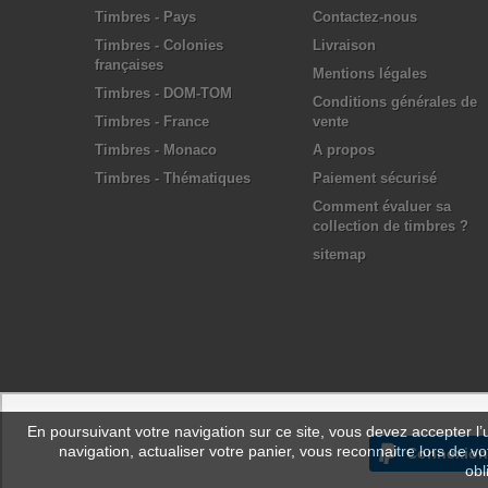
Timbres - Pays
Contactez-nous
Timbres - Colonies
Livraison
françaises
Mentions légales
Timbres - DOM-TOM
Conditions générales de
Timbres - France
vente
Timbres - Monaco
A propos
Timbres - Thématiques
Paiement sécurisé
Comment évaluer sa
collection de timbres ?
sitemap
En poursuivant votre navigation sur ce site, vous devez accepter l’ut
navigation, actualiser votre panier, vous reconnaitre lors de vo
Connexion
obl